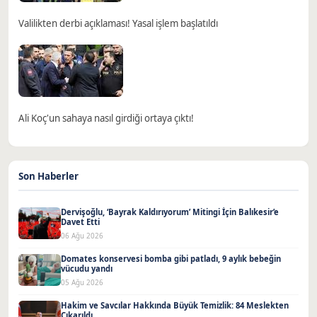
Valilikten derbi açıklaması! Yasal işlem başlatıldı
Ali Koç'un sahaya nasıl girdiği ortaya çıktı!
Son Haberler
Dervişoğlu, ‘Bayrak Kaldırıyorum’ Mitingi İçin Balıkesir’e
Davet Etti
06 Ağu 2026
Domates konservesi bomba gibi patladı, 9 aylık bebeğin
vücudu yandı
05 Ağu 2026
Hakim ve Savcılar Hakkında Büyük Temizlik: 84 Meslekten
Çıkarıldı