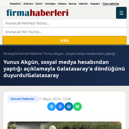
İstanbul
Ankara
İzmir
Antalya
Adana
Bursa
Mersin
Kayseri
Tüm Şehirler
☰
ARA
Anasayfa
/
Güncel Haberler
/
Yunus Akgün, sosyal medya hesabından yaptığı...
Yunus Akgün, sosyal medya hesabından
yaptığı açıklamayla Galatasaray'a döndüğünü
duyurdu!Galatasaray
Güncel Haberler
21 Mayıs 2024, 13:06
X
f
in
W