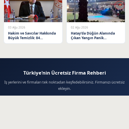
03 Ağu 2026
02 Ağu 2026
Hakim ve Savcılar Hakkında
Hatay’da Düğün Alanında
Büyük Temizlik: 84
Çıkan Yangın Panik
Meslekten Çıkarıldı
Yaratmadı
Türkiye'nin Ücretsiz Firma Rehberi
İş yerlerini ve firmaları tek noktadan keşfedebilirsiniz. Firmanızı ücretsiz
ekleyin.
Firma Ekle