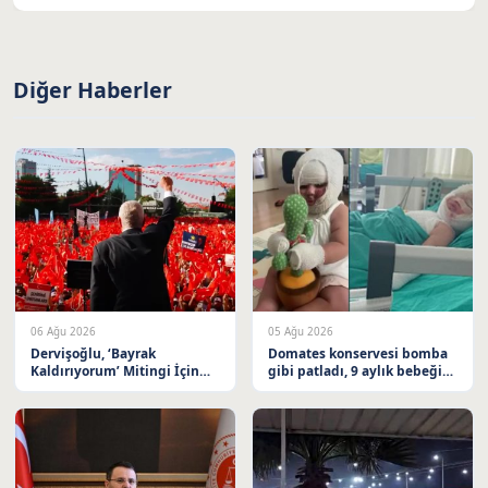
Diğer Haberler
06 Ağu 2026
05 Ağu 2026
Dervişoğlu, ‘Bayrak
Domates konservesi bomba
Kaldırıyorum’ Mitingi İçin
gibi patladı, 9 aylık bebeğin
Balıkesir’e Davet Etti
vücudu yandı