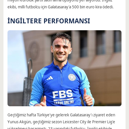
milyon euroluk şartlı satın alma opsiyonu yer alıyordu. İngiliz
ekibi, milli futbolcu için Galatasaray'a 500 bin euro kira ödedi.
İNGİLTERE PERFORMANSI
Geçtiğimiz hafta Türkiye'ye gelerek Galatasaray'ı ziyaret eden
Yunus Akgün, geçtiğimiz sezon Leicester City ile Premier Lig'e
yükselmeyi başarmıştı. 23 yaşındaki futbolcu, İngiliz ekibiyle