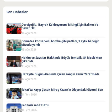
Son Haberler
Dervişoğlu, ‘Bayrak Kaldırıyorum’ Mitingi İçin Balıkesir’e
Davet Etti
06 Ağu 2026
Domates konservesi bomba gibi patladı, 9 aylık bebeğin
vücudu yandı
05 Ağu 2026
Hakim ve Savcılar Hakkında Büyük Temizlik: 84 Meslekten
Çıkarıldı
03 Ağu 2026
Hatay’da Düğün Alanında Çıkan Yangın Panik Yaratmadı
02 Ağu 2026
Tokat’ta Kayıp Çocuk Miraç Kazan’ın Olayındaki Gizemli Son
31 Tem 2026
Fed faizi sabit tuttu
30 Tem 2026