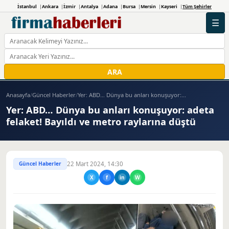
İstanbul
Ankara
İzmir
Antalya
Adana
Bursa
Mersin
Kayseri
Tüm Şehirler
☰
ARA
Anasayfa
/
Güncel Haberler
/
Yer: ABD… Dünya bu anları konuşuyor:...
Yer: ABD… Dünya bu anları konuşuyor: adeta
felaket! Bayıldı ve metro raylarına düştü
Güncel Haberler
22 Mart 2024, 14:30
X
f
in
W