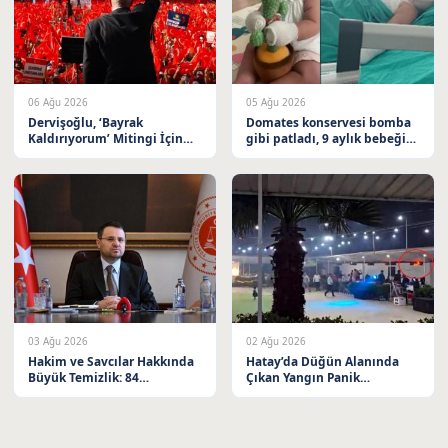
06 Ağu 2026
05 Ağu 2026
Dervişoğlu, ‘Bayrak
Domates konservesi bomba
Kaldırıyorum’ Mitingi İçin
gibi patladı, 9 aylık bebeğin
Balıkesir’e Davet Etti
vücudu yandı
03 Ağu 2026
02 Ağu 2026
Hakim ve Savcılar Hakkında
Hatay’da Düğün Alanında
Büyük Temizlik: 84
Çıkan Yangın Panik
Meslekten Çıkarıldı
Yaratmadı