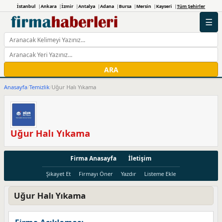
İstanbul
Ankara
İzmir
Antalya
Adana
Bursa
Mersin
Kayseri
Tüm Şehirler
☰
ARA
Anasayfa
/
Temizlik
/
Uğur Halı Yıkama
Uğur Halı Yıkama
Firma Anasayfa
İletişim
Şikayet Et
Firmayı Öner
Yazdır
Listeme Ekle
Uğur Halı Yıkama