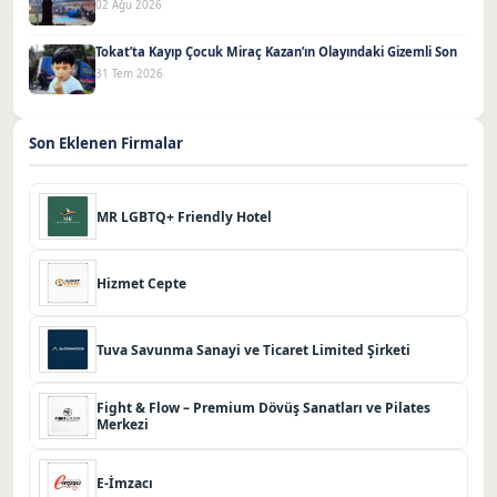
02 Ağu 2026
Tokat’ta Kayıp Çocuk Miraç Kazan’ın Olayındaki Gizemli Son
31 Tem 2026
Son Eklenen Firmalar
MR LGBTQ+ Friendly Hotel
Hizmet Cepte
Tuva Savunma Sanayi ve Ticaret Limited Şirketi
Fight & Flow – Premium Dövüş Sanatları ve Pilates
Merkezi
E-İmzacı