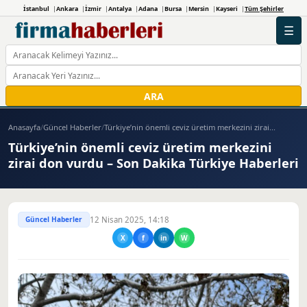
İstanbul
Ankara
İzmir
Antalya
Adana
Bursa
Mersin
Kayseri
Tüm Şehirler
☰
ARA
Anasayfa
/
Güncel Haberler
/
Türkiye’nin önemli ceviz üretim merkezini zirai...
Türkiye’nin önemli ceviz üretim merkezini
zirai don vurdu – Son Dakika Türkiye Haberleri
Güncel Haberler
12 Nisan 2025, 14:18
X
f
in
W