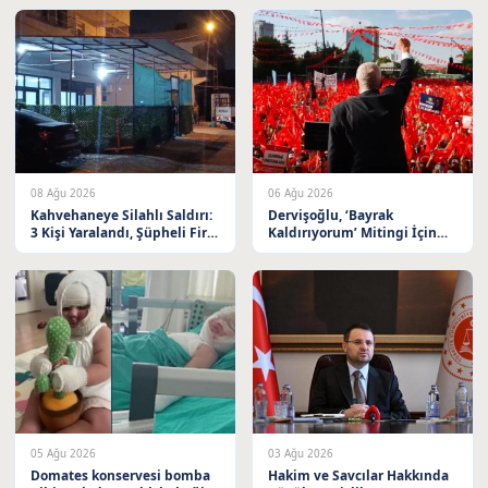
08 Ağu 2026
06 Ağu 2026
Kahvehaneye Silahlı Saldırı:
Dervişoğlu, ‘Bayrak
3 Kişi Yaralandı, Şüpheli Firar
Kaldırıyorum’ Mitingi İçin
Etti
Balıkesir’e Davet Etti
05 Ağu 2026
03 Ağu 2026
Domates konservesi bomba
Hakim ve Savcılar Hakkında