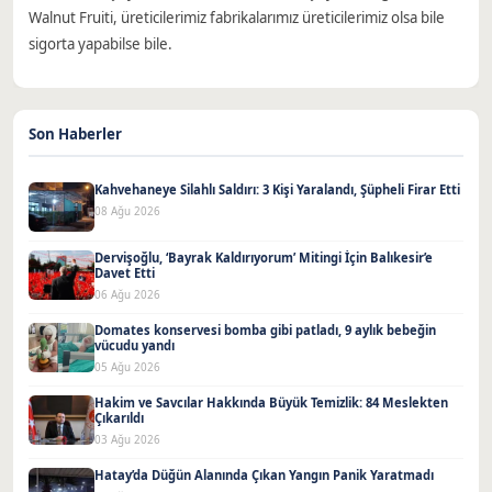
Walnut Fruiti, üreticilerimiz fabrikalarımız üreticilerimiz olsa bile
sigorta yapabilse bile.
Son Haberler
Kahvehaneye Silahlı Saldırı: 3 Kişi Yaralandı, Şüpheli Firar Etti
08 Ağu 2026
Dervişoğlu, ‘Bayrak Kaldırıyorum’ Mitingi İçin Balıkesir’e
Davet Etti
06 Ağu 2026
Domates konservesi bomba gibi patladı, 9 aylık bebeğin
vücudu yandı
05 Ağu 2026
Hakim ve Savcılar Hakkında Büyük Temizlik: 84 Meslekten
Çıkarıldı
03 Ağu 2026
Hatay’da Düğün Alanında Çıkan Yangın Panik Yaratmadı