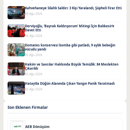
Kahvehaneye Silahlı Saldırı: 3 Kişi Yaralandı, Şüpheli Firar Etti
08 Ağu 2026
Dervişoğlu, ‘Bayrak Kaldırıyorum’ Mitingi İçin Balıkesir’e
Davet Etti
06 Ağu 2026
Domates konservesi bomba gibi patladı, 9 aylık bebeğin
vücudu yandı
05 Ağu 2026
Hakim ve Savcılar Hakkında Büyük Temizlik: 84 Meslekten
Çıkarıldı
03 Ağu 2026
Hatay’da Düğün Alanında Çıkan Yangın Panik Yaratmadı
02 Ağu 2026
Son Eklenen Firmalar
AEB Dönüşüm