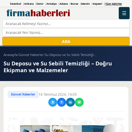
İstanbul
Ankara
İzmir
Antalya
Adana
Bursa
Mersin
Kayseri
Tüm Şehirler
☰
ARA
Anasayfa
/
Güncel Haberler
/
Su Deposu ve Su Sebili Temizliği...
Su Deposu ve Su Sebili Temizliği – Doğru
Ekipman ve Malzemeler
Güncel Haberler
16 Temmuz 2024, 14:05
X
f
in
W