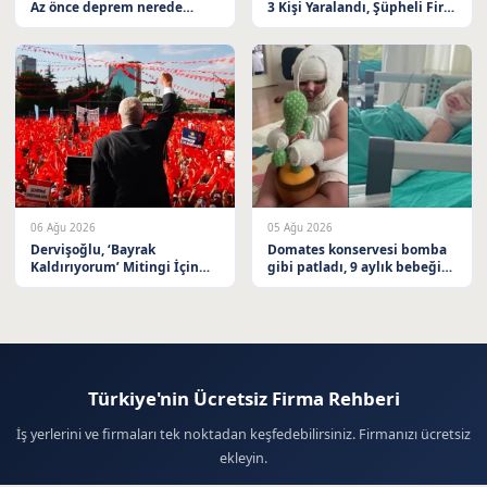
Az önce deprem nerede
3 Kişi Yaralandı, Şüpheli Firar
oldu? İstanbul, Ankara, İzmir
Etti
ve il il AFAD son depremler
08 Ağustos 2026
06 Ağu 2026
05 Ağu 2026
Dervişoğlu, ‘Bayrak
Domates konservesi bomba
Kaldırıyorum’ Mitingi İçin
gibi patladı, 9 aylık bebeğin
Balıkesir’e Davet Etti
vücudu yandı
Türkiye'nin Ücretsiz Firma Rehberi
İş yerlerini ve firmaları tek noktadan keşfedebilirsiniz. Firmanızı ücretsiz
ekleyin.