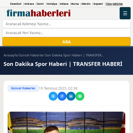
İstanbul
Ankara
İzmir
Antalya
Adana
Bursa
Mersin
Kayseri
Tüm Şehirler
☰
ARA
Anasayfa
/
Güncel Haberler
/
Son Dakika Spor Haberi | TRANSFER...
Son Dakika Spor Haberi | TRANSFER HABERİ
Güncel Haberler
19 Temmuz 2025, 02:38
X
f
in
W