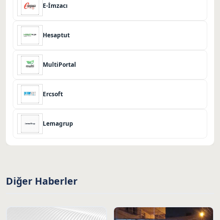
E-İmzacı
Hesaptut
MultiPortal
Ercsoft
Lemagrup
Diğer Haberler