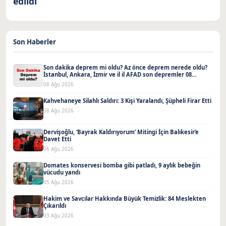
edildi
Son Haberler
Son dakika deprem mi oldu? Az önce deprem nerede oldu?
İstanbul, Ankara, İzmir ve il il AFAD son depremler 08
Ağustos 2026
08 Ağu 2026
Kahvehaneye Silahlı Saldırı: 3 Kişi Yaralandı, Şüpheli Firar Etti
08 Ağu 2026
Dervişoğlu, ‘Bayrak Kaldırıyorum’ Mitingi İçin Balıkesir’e
Davet Etti
06 Ağu 2026
Domates konservesi bomba gibi patladı, 9 aylık bebeğin
vücudu yandı
05 Ağu 2026
Hakim ve Savcılar Hakkında Büyük Temizlik: 84 Meslekten
Çıkarıldı
03 Ağu 2026