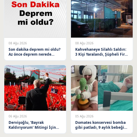
08 Ağu 2026
08 Ağu 2026
Son dakika deprem mi oldu?
Kahvehaneye Silahlı Saldırı:
Az önce deprem nerede
3 Kişi Yaralandı, Şüpheli Firar
oldu? İstanbul, Ankara, İzmir
Etti
ve il il AFAD son depremler
08 Ağustos 2026
06 Ağu 2026
05 Ağu 2026
Dervişoğlu, ‘Bayrak
Domates konservesi bomba
Kaldırıyorum’ Mitingi İçin
gibi patladı, 9 aylık bebeğin
Balıkesir’e Davet Etti
vücudu yandı