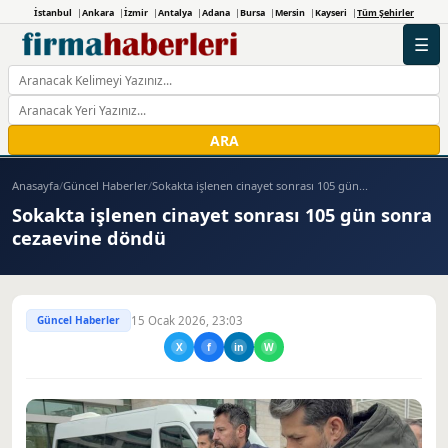
İstanbul
Ankara
İzmir
Antalya
Adana
Bursa
Mersin
Kayseri
Tüm Şehirler
☰
ARA
Anasayfa
/
Güncel Haberler
/
Sokakta işlenen cinayet sonrası 105 gün...
Sokakta işlenen cinayet sonrası 105 gün sonra
cezaevine döndü
Güncel Haberler
15 Ocak 2026, 23:03
X
f
in
W