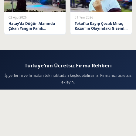
02 Ağu 2026
31 Tem 2026
Hatay’da Düğün Alanında
Tokat’ta Kayıp Çocuk Miraç
Çıkan Yangın Panik
Kazan’ın Olayındaki Gizemli
Yaratmadı
Son
Türkiye'nin Ücretsiz Firma Rehberi
İş yerlerini ve firmaları tek noktadan keşfedebilirsiniz. Firmanızı ücretsiz
ekleyin.
Firma Ekle
© 2026 Firma Haberleri - Ücretsiz Firma Rehberi. Tüm hakları saklıdır.