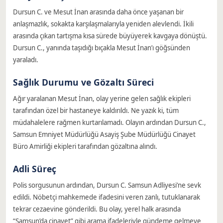
Dursun C. ve Mesut İnan arasında daha önce yaşanan bir
anlaşmazlık, sokakta karşılaşmalarıyla yeniden alevlendi. İkili
arasında çıkan tartışma kısa sürede büyüyerek kavgaya dönüştü.
Dursun C., yanında taşıdığı bıçakla Mesut İnan’ı göğsünden
yaraladı.
Sağlık Durumu ve Gözaltı Süreci
Ağır yaralanan Mesut İnan, olay yerine gelen sağlık ekipleri
tarafından özel bir hastaneye kaldırıldı. Ne yazık ki, tüm
müdahalelere rağmen kurtarılamadı. Olayın ardından Dursun C.,
Samsun Emniyet Müdürlüğü Asayiş Şube Müdürlüğü Cinayet
Büro Amirliği ekipleri tarafından gözaltına alındı.
Adli Süreç
Polis sorgusunun ardından, Dursun C. Samsun Adliyesi’ne sevk
edildi. Nöbetçi mahkemede ifadesini veren zanlı, tutuklanarak
tekrar cezaevine gönderildi. Bu olay, yerel halk arasında
“Samsun’da cinayet” gibi arama ifadeleriyle gündeme gelmeye