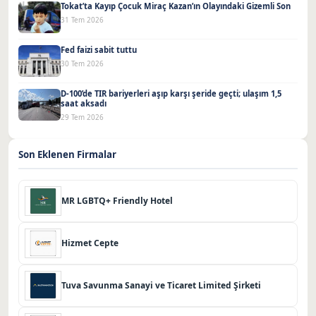
Tokat’ta Kayıp Çocuk Miraç Kazan’ın Olayındaki Gizemli Son
31 Tem 2026
Fed faizi sabit tuttu
30 Tem 2026
D-100’de TIR bariyerleri aşıp karşı şeride geçti; ulaşım 1,5
saat aksadı
29 Tem 2026
Son Eklenen Firmalar
MR LGBTQ+ Friendly Hotel
Hizmet Cepte
Tuva Savunma Sanayi ve Ticaret Limited Şirketi