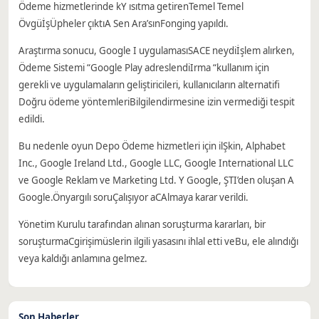
Ödeme hizmetlerinde k
Y ısıtma getiren
Temel Temel
Övgü
İş
Üpheler çıktı
A
Sen Ara’sın
Fonging yapıldı.
Araştırma sonucu, Google I uygulaması
SACE neydi
İşlem alırken,
Ödeme Sistemi “Google Play adreslendi
Irma “kullanım için
gerekli ve uygulamaların geliştiricileri, kullanıcıların alternatifi
Doğru ödeme yöntemleri
Bilgilendirmesine izin vermediği tespit
edildi.
Bu nedenle oyun
Depo
Ödeme hizmetleri için il
Şkin, Alphabet
Inc., Google Ireland Ltd., Google LLC, Google International LLC
ve Google Reklam ve Marketing Ltd. Y Google, ŞTI’den oluşan A
Google.
Önyargılı soru
Çalışıyor a
C
Almaya karar verildi.
Yönetim Kurulu tarafından alınan soruşturma kararları, bir
soruşturma
C
girişim
üslerin ilgili yasasını ihlal etti ve
Bu, ele alındığı
veya kaldığı anlamına gelmez.
Son Haberler