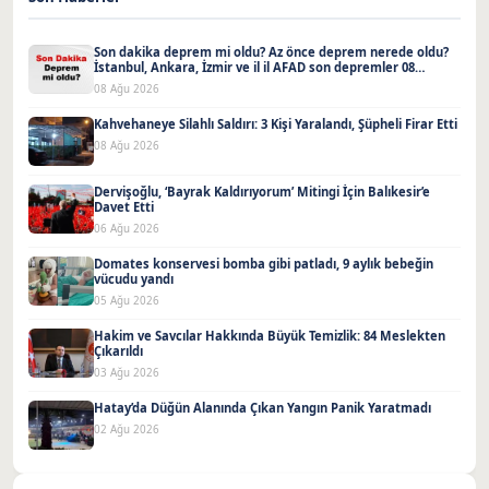
Son dakika deprem mi oldu? Az önce deprem nerede oldu?
İstanbul, Ankara, İzmir ve il il AFAD son depremler 08
Ağustos 2026
08 Ağu 2026
Kahvehaneye Silahlı Saldırı: 3 Kişi Yaralandı, Şüpheli Firar Etti
08 Ağu 2026
Dervişoğlu, ‘Bayrak Kaldırıyorum’ Mitingi İçin Balıkesir’e
Davet Etti
06 Ağu 2026
Domates konservesi bomba gibi patladı, 9 aylık bebeğin
vücudu yandı
05 Ağu 2026
Hakim ve Savcılar Hakkında Büyük Temizlik: 84 Meslekten
Çıkarıldı
03 Ağu 2026
Hatay’da Düğün Alanında Çıkan Yangın Panik Yaratmadı
02 Ağu 2026