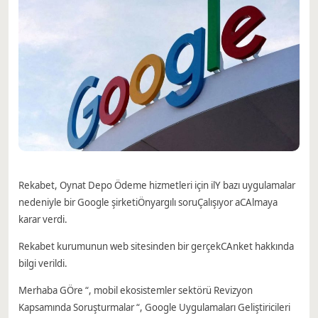
Rekabet, Oynat
Depo
Ödeme hizmetleri için il
Y bazı uygulamalar
nedeniyle bir Google şirketi
Önyargılı soru
Çalışıyor a
C
Almaya
karar verdi.
Rekabet kurumunun web sitesinden bir gerçek
C
Anket hakkında
bilgi verildi.
Merhaba G
Öre “, mobil ekosistemler sektörü
Revizyon
Kapsamında Soruşturmalar “, Google Uygulamaları Geliştiricileri