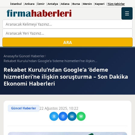
İstanbul
Ankara
İzmir
Antalya
Adana
Bursa
Mersin
Kayseri
Tüm Şehirler
☰
ARA
Anasayfa
/
Güncel Haberler
/
Rekabet Kurulu’ndan Google’a ‘ödeme hizmetleri’ne ilişkin...
Rekabet Kurulu’ndan Google’a ‘ödeme
hizmetleri’ne ilişkin soruşturma – Son Dakika
Ekonomi Haberleri
Güncel Haberler
22 Ağustos 2025, 10:22
X
f
in
W