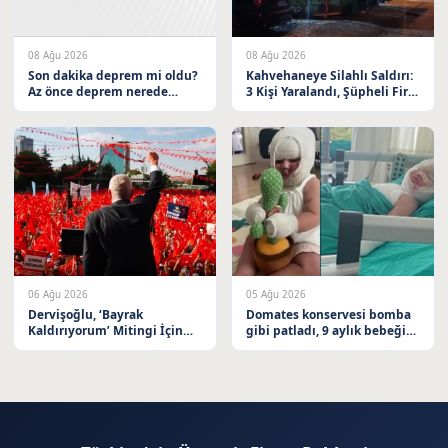
08 Ağu 2026
08 Ağu 2026
Son dakika deprem mi oldu?
Kahvehaneye Silahlı Saldırı:
Az önce deprem nerede
3 Kişi Yaralandı, Şüpheli Firar
oldu? İstanbul, Ankara, İzmir
Etti
ve il il AFAD son depremler
08 Ağustos 2026
06 Ağu 2026
05 Ağu 2026
Dervişoğlu, ‘Bayrak
Domates konservesi bomba
Kaldırıyorum’ Mitingi İçin
gibi patladı, 9 aylık bebeğin
Balıkesir’e Davet Etti
vücudu yandı