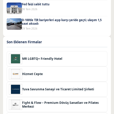
Fed faizi sabit tuttu
30 Tem 2026
D-100’de TIR bariyerleri aşıp karşı şeride geçti; ulaşım 1,5
saat aksadı
29 Tem 2026
Son Eklenen Firmalar
MR LGBTQ+ Friendly Hotel
Hizmet Cepte
Tuva Savunma Sanayi ve Ticaret Limited Şirketi
Fight & Flow – Premium Dövüş Sanatları ve Pilates
Merkezi