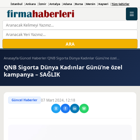
İstanbul
Ankara
İzmir
Antalya
Adana
Bursa
Mersin
Kayseri
Tüm Şehirler
☰
ARA
Anasayfa
/
Güncel Haberler
/
QNB Sigorta Dünya Kadınlar Günü’ne özel...
QNB Sigorta Dünya Kadınlar Günü’ne özel
kampanya – SAĞLIK
Güncel Haberler
07 Mart 2024, 12:18
X
f
in
W