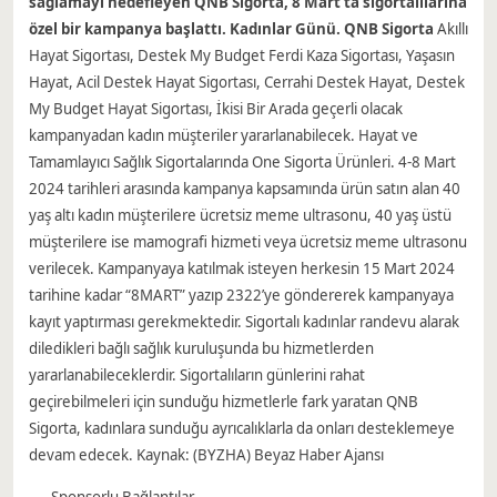
sağlamayı hedefleyen QNB Sigorta, 8 Mart’ta sigortalılarına
özel bir kampanya başlattı. Kadınlar Günü. QNB Sigorta
Akıllı
Hayat Sigortası, Destek My Budget Ferdi Kaza Sigortası, Yaşasın
Hayat, Acil Destek Hayat Sigortası, Cerrahi Destek Hayat, Destek
My Budget Hayat Sigortası, İkisi Bir Arada geçerli olacak
kampanyadan kadın müşteriler yararlanabilecek. Hayat ve
Tamamlayıcı Sağlık Sigortalarında One Sigorta Ürünleri. 4-8 Mart
2024 tarihleri ​​arasında kampanya kapsamında ürün satın alan 40
yaş altı kadın müşterilere ücretsiz meme ultrasonu, 40 yaş üstü
müşterilere ise mamografi hizmeti veya ücretsiz meme ultrasonu
verilecek. Kampanyaya katılmak isteyen herkesin 15 Mart 2024
tarihine kadar “8MART” yazıp 2322’ye göndererek kampanyaya
kayıt yaptırması gerekmektedir. Sigortalı kadınlar randevu alarak
diledikleri bağlı sağlık kuruluşunda bu hizmetlerden
yararlanabileceklerdir. Sigortalıların günlerini rahat
geçirebilmeleri için sunduğu hizmetlerle fark yaratan QNB
Sigorta, kadınlara sunduğu ayrıcalıklarla da onları desteklemeye
devam edecek. Kaynak: (BYZHA) Beyaz Haber Ajansı
—–Sponsorlu Bağlantılar—–