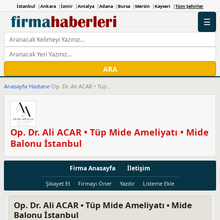
İstanbul
Ankara
İzmir
Antalya
Adana
Bursa
Mersin
Kayseri
Tüm Şehirler
☰
ARA
Anasayfa
/
Hastane
/
Op. Dr. Ali ACAR • Tüp...
Op. Dr. Ali ACAR • Tüp Mide Ameliyatı • Mide
Balonu İstanbul
Firma Anasayfa
İletişim
Şikayet Et
Firmayı Öner
Yazdır
Listeme Ekle
Op. Dr. Ali ACAR • Tüp Mide Ameliyatı • Mide
Balonu İstanbul