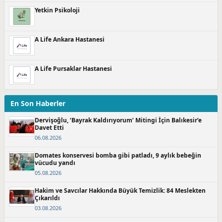
Yetkin Psikoloji
A Life Ankara Hastanesi
A Life Pursaklar Hastanesi
En Son Haberler
Dervişoğlu, ‘Bayrak Kaldırıyorum’ Mitingi İçin Balıkesir’e
Davet Etti
06.08.2026
Domates konservesi bomba gibi patladı, 9 aylık bebeğin
vücudu yandı
05.08.2026
Hakim ve Savcılar Hakkında Büyük Temizlik: 84 Meslekten
Çıkarıldı
03.08.2026