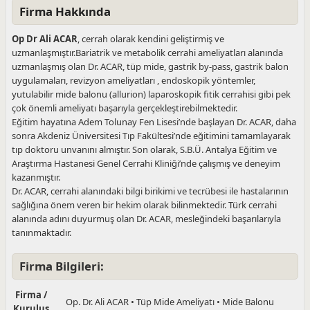
Firma Hakkında
Op Dr Ali ACAR
, cerrah olarak kendini geliştirmiş ve
uzmanlaşmıştır.Bariatrik ve metabolik cerrahi ameliyatları alanında
uzmanlaşmış olan Dr. ACAR, tüp mide, gastrik by-pass, gastrik balon
uygulamaları, revizyon ameliyatları , endoskopik yöntemler,
yutulabilir mide balonu (allurion) laparoskopik fitik cerrahisi gibi pek
çok önemli ameliyatı başarıyla gerçekleştirebilmektedir.
Eğitim hayatına Adem Tolunay Fen Lisesi’nde başlayan Dr. ACAR, daha
sonra Akdeniz Üniversitesi Tıp Fakültesi’nde eğitimini tamamlayarak
tıp doktoru unvanını almıştır. Son olarak, S.B.Ü. Antalya Eğitim ve
Araştırma Hastanesi Genel Cerrahi Kliniği’nde çalışmış ve deneyim
kazanmıştır.
Dr. ACAR, cerrahi alanındaki bilgi birikimi ve tecrübesi ile hastalarının
sağlığına önem veren bir hekim olarak bilinmektedir. Türk cerrahi
alanında adını duyurmuş olan Dr. ACAR, mesleğindeki başarılarıyla
tanınmaktadır.
Firma Bilgileri:
Firma /
Op. Dr. Ali ACAR • Tüp Mide Ameliyatı • Mide Balonu
Kuruluş