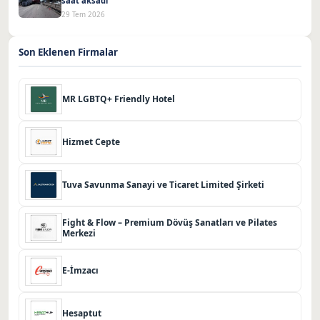
saat aksadı
29 Tem 2026
Son Eklenen Firmalar
MR LGBTQ+ Friendly Hotel
Hizmet Cepte
Tuva Savunma Sanayi ve Ticaret Limited Şirketi
Fight & Flow – Premium Dövüş Sanatları ve Pilates
Merkezi
E-İmzacı
Hesaptut