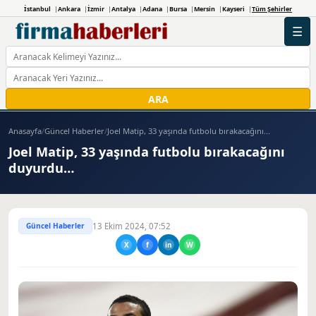
İstanbul
Ankara
İzmir
Antalya
Adana
Bursa
Mersin
Kayseri
Tüm Şehirler
☰
ARA
Anasayfa
/
Güncel Haberler
/
Joel Matip, 33 yaşında futbolu bırakacağını...
Joel Matip, 33 yaşında futbolu bırakacağını
duyurdu…
Güncel Haberler
13 Ekim 2024, 07:52
X
f
in
W