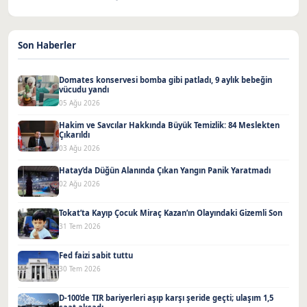
Son Haberler
Domates konservesi bomba gibi patladı, 9 aylık bebeğin
vücudu yandı
05 Ağu 2026
Hakim ve Savcılar Hakkında Büyük Temizlik: 84 Meslekten
Çıkarıldı
03 Ağu 2026
Hatay’da Düğün Alanında Çıkan Yangın Panik Yaratmadı
02 Ağu 2026
Tokat’ta Kayıp Çocuk Miraç Kazan’ın Olayındaki Gizemli Son
31 Tem 2026
Fed faizi sabit tuttu
30 Tem 2026
D-100’de TIR bariyerleri aşıp karşı şeride geçti; ulaşım 1,5