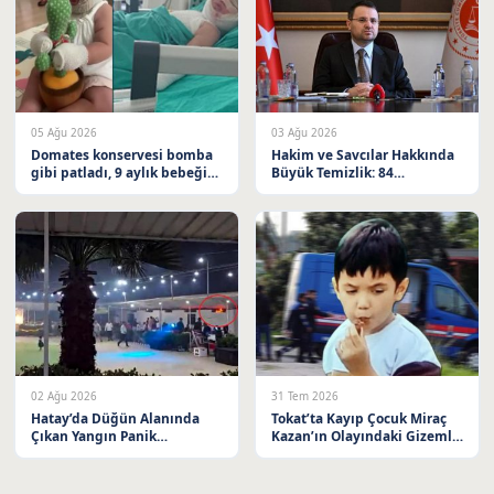
05 Ağu 2026
03 Ağu 2026
Domates konservesi bomba
Hakim ve Savcılar Hakkında
gibi patladı, 9 aylık bebeğin
Büyük Temizlik: 84
vücudu yandı
Meslekten Çıkarıldı
02 Ağu 2026
31 Tem 2026
Hatay’da Düğün Alanında
Tokat’ta Kayıp Çocuk Miraç
Çıkan Yangın Panik
Kazan’ın Olayındaki Gizemli
Yaratmadı
Son