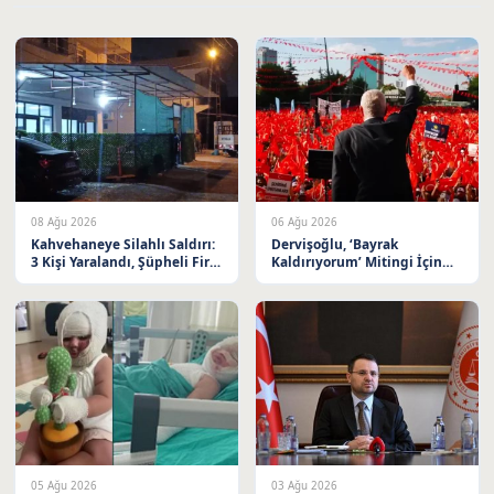
08 Ağu 2026
06 Ağu 2026
Kahvehaneye Silahlı Saldırı:
Dervişoğlu, ‘Bayrak
3 Kişi Yaralandı, Şüpheli Firar
Kaldırıyorum’ Mitingi İçin
Etti
Balıkesir’e Davet Etti
05 Ağu 2026
03 Ağu 2026