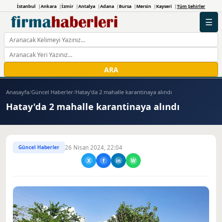
İstanbul
Ankara
İzmir
Antalya
Adana
Bursa
Mersin
Kayseri
Tüm Şehirler
☰
ARA
Anasayfa
/
Güncel Haberler
/
Hatay'da 2 mahalle karantinaya alındı
Hatay'da 2 mahalle karantinaya alındı
Güncel Haberler
26 Nisan 2024, 22:04
X
f
in
W