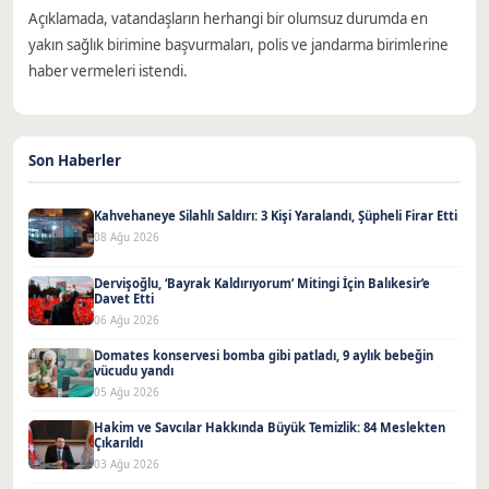
Açıklamada, vatandaşların herhangi bir olumsuz durumda en
yakın sağlık birimine başvurmaları, polis ve jandarma birimlerine
haber vermeleri istendi.
Son Haberler
Kahvehaneye Silahlı Saldırı: 3 Kişi Yaralandı, Şüpheli Firar Etti
08 Ağu 2026
Dervişoğlu, ‘Bayrak Kaldırıyorum’ Mitingi İçin Balıkesir’e
Davet Etti
06 Ağu 2026
Domates konservesi bomba gibi patladı, 9 aylık bebeğin
vücudu yandı
05 Ağu 2026
Hakim ve Savcılar Hakkında Büyük Temizlik: 84 Meslekten
Çıkarıldı
03 Ağu 2026