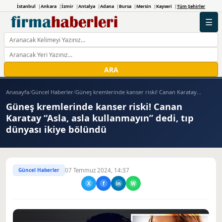
İstanbul
Ankara
İzmir
Antalya
Adana
Bursa
Mersin
Kayseri
Tüm Şehirler
☰
ARA
Anasayfa
/
Güncel Haberler
/
Güneş kremlerinde kanser riski! Canan Karatay...
Güneş kremlerinde kanser riski! Canan
Karatay “Asla, asla kullanmayın” dedi, tıp
dünyası ikiye bölündü
Güncel Haberler
07 Temmuz 2024, 14:37
X
f
in
W