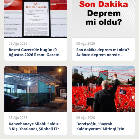
09 Ağu 2026
08 Ağu 2026
Resmi Gazete’de bugün (9
Son dakika deprem mi oldu?
Ağustos 2026 Resmi Gazete
Az önce deprem nerede
kararları)
oldu? İstanbul, Ankara, İzmir
ve il il AFAD son depremler
08 Ağustos 2026
08 Ağu 2026
06 Ağu 2026
Kahvehaneye Silahlı Saldırı:
Dervişoğlu, ‘Bayrak
3 Kişi Yaralandı, Şüpheli Firar
Kaldırıyorum’ Mitingi İçin
Etti
Balıkesir’e Davet Etti