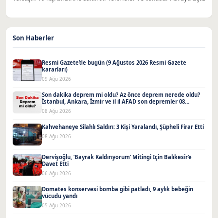
Son Haberler
Resmi Gazete’de bugün (9 Ağustos 2026 Resmi Gazete
kararları)
09 Ağu 2026
Son dakika deprem mi oldu? Az önce deprem nerede oldu?
İstanbul, Ankara, İzmir ve il il AFAD son depremler 08
Ağustos 2026
08 Ağu 2026
Kahvehaneye Silahlı Saldırı: 3 Kişi Yaralandı, Şüpheli Firar Etti
08 Ağu 2026
Dervişoğlu, ‘Bayrak Kaldırıyorum’ Mitingi İçin Balıkesir’e
Davet Etti
06 Ağu 2026
Domates konservesi bomba gibi patladı, 9 aylık bebeğin
vücudu yandı
05 Ağu 2026