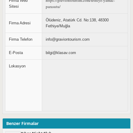
https://graviontourism.com/fethiye-yamac-
Firma Web
parasutu/
Sitesi
Ölüdeniz, Atatürk Cd. No:138, 48300
Firma Adresi
Fethiye/Muğla
Firma Telefon
info@graviontourism.com
E-Posta
bilgi@klasav.com
Lokasyon
Benzer Firmalar