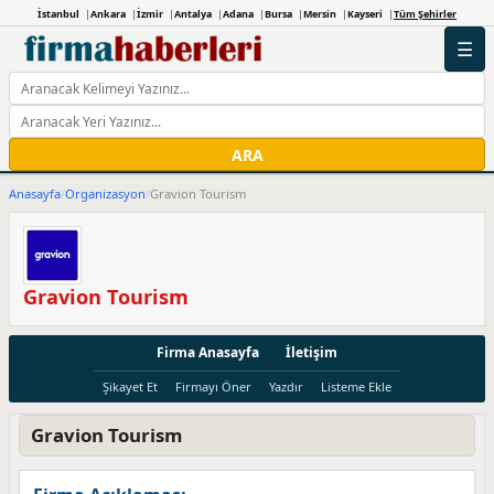
İstanbul
Ankara
İzmir
Antalya
Adana
Bursa
Mersin
Kayseri
Tüm Şehirler
☰
ARA
Anasayfa
/
Organizasyon
/
Gravion Tourism
Gravion Tourism
Firma Anasayfa
İletişim
Şikayet Et
Firmayı Öner
Yazdır
Listeme Ekle
Gravion Tourism