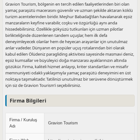
Gravion Tourism, bölgenin en tercih edilen faaliyetlerinden biri olan
yamaç paraşütü macerasını güvenilir ve uzman şekilde aktaran köklü
turizm acentelerinden biridir. Meşhur Babadağ’dan havalanarak eşsiz
manzaraların keyfine varabilir, coşku ve özgürlüğü aynı anda
hissedebilirsiniz. Özellikle gökyüzü tutkunları için uzman pilotlar
birlikteliğinde düzenlenen tandem uçuşlar, hem ilk defa
deneyimleyecek olanlar hem de heyecan arayanlar için unutulmaz
anlar vadeder. Dünyanın en popüler uçuş rotalarından biri olarak
kabul edilen Ölüdeniz paragliding aktivitesi sayesinde masmavi deniz,
eşsiz kumsallar ve büyüleyici doğa manzarası ayaklarınızın altında
gözükür. Firma, kaliteli hizmet anlayışı, kriter standartları ve misafir
memnuniyeti odaklı yaklaşımıyla yamaç paraşütü deneyimini en üst
noktaya taşımaktadır. Tatilinizi unutulmaz bir serüvene dönüştürmek
için siz de Gravion Tourism’i seçebilirsiniz.
Firma Bilgileri
Firma / Kuruluş
Gravion Tourism
Adı