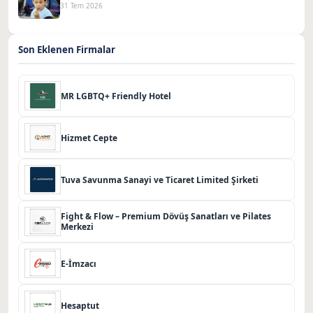
31 Tem 2026
Son Eklenen Firmalar
MR LGBTQ+ Friendly Hotel
Hizmet Cepte
Tuva Savunma Sanayi ve Ticaret Limited Şirketi
Fight & Flow – Premium Dövüş Sanatları ve Pilates
Merkezi
E-İmzacı
Hesaptut