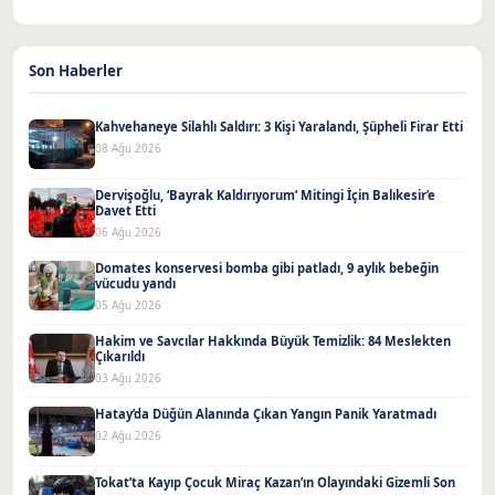
Son Haberler
Kahvehaneye Silahlı Saldırı: 3 Kişi Yaralandı, Şüpheli Firar Etti
08 Ağu 2026
Dervişoğlu, ‘Bayrak Kaldırıyorum’ Mitingi İçin Balıkesir’e
Davet Etti
06 Ağu 2026
Domates konservesi bomba gibi patladı, 9 aylık bebeğin
vücudu yandı
05 Ağu 2026
Hakim ve Savcılar Hakkında Büyük Temizlik: 84 Meslekten
Çıkarıldı
03 Ağu 2026
Hatay’da Düğün Alanında Çıkan Yangın Panik Yaratmadı
02 Ağu 2026
Tokat’ta Kayıp Çocuk Miraç Kazan’ın Olayındaki Gizemli Son