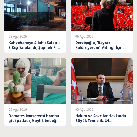
08 Ağu 2026
06 Ağu 2026
Kahvehaneye Silahlı Saldırı:
Dervişoğlu, ‘Bayrak
3 Kişi Yaralandı, Şüpheli Firar
Kaldırıyorum’ Mitingi İçin
Etti
Balıkesir’e Davet Etti
05 Ağu 2026
03 Ağu 2026
Domates konservesi bomba
Hakim ve Savcılar Hakkında
gibi patladı, 9 aylık bebeğin
Büyük Temizlik: 84
vücudu yandı
Meslekten Çıkarıldı