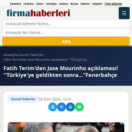
İstanbul
Ankara
İzmir
Antalya
Adana
Bursa
Mersin
Kayseri
Tüm Şehirler
☰
ARA
Anasayfa
/
Güncel Haberler
/
Fatih Terim'den Jose Mourinho açıklaması! ''Türkiye'ye...
Fatih Terim'den Jose Mourinho açıklaması!
''Türkiye'ye geldikten sonra…”Fenerbahçe
Güncel Haberler
08 Ekim 2024, 19:26
X
f
in
W