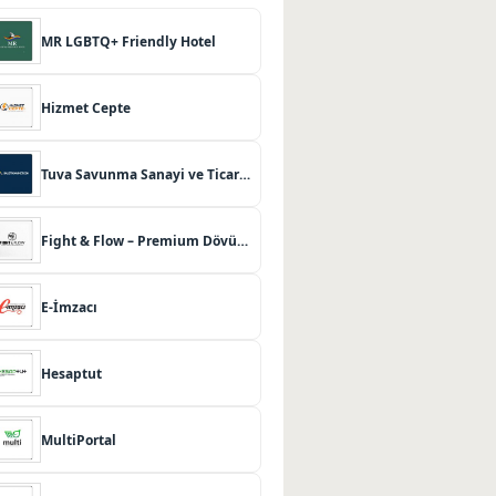
MR LGBTQ+ Friendly Hotel
Hizmet Cepte
Tuva Savunma Sanayi ve Ticaret Limited Şirketi
Fight & Flow – Premium Dövüş Sanatları ve Pilates Merkezi
E-İmzacı
Hesaptut
MultiPortal