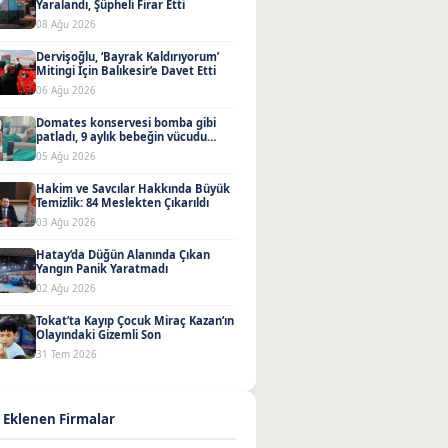
Yaralandı, Şüpheli Firar Etti
08 Ağu 2026
Dervişoğlu, ‘Bayrak Kaldırıyorum’
Mitingi İçin Balıkesir’e Davet Etti
06 Ağu 2026
Domates konservesi bomba gibi
patladı, 9 aylık bebeğin vücudu
yandı
05 Ağu 2026
Hakim ve Savcılar Hakkında Büyük
Temizlik: 84 Meslekten Çıkarıldı
03 Ağu 2026
Hatay’da Düğün Alanında Çıkan
Yangın Panik Yaratmadı
02 Ağu 2026
Tokat’ta Kayıp Çocuk Miraç Kazan’ın
Olayındaki Gizemli Son
31 Tem 2026
 Eklenen Firmalar