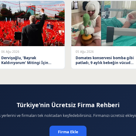
06 Ağu 2026
05 Ağu 2026
Dervişoğlu, ‘Bayrak
Domates konservesi bomba gibi
Kaldırıyorum’ Mitingi İçin
patladı, 9 aylık bebeğin vücudu
Balıkesir’e Davet Etti
yandı
Türkiye'nin Ücretsiz Firma Rehberi
ş yerlerini ve firmaları tek noktadan keşfedebilirsiniz. Firmanızı ücretsiz ekleyi
Firma Ekle