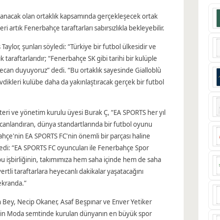
nacak olan ortaklık kapsamında gerçekleşecek ortak
ri artık Fenerbahçe taraftarları sabırsızlıkla bekleyebilir.
Taylor, şunları söyledi: “Türkiye bir futbol ülkesidir ve
k taraftarlarıdır; “Fenerbahçe SK gibi tarihi bir kulüple
can duyuyoruz” dedi. “Bu ortaklık sayesinde Gialloblù
evdikleri kulübe daha da yakınlaştıracak gerçek bir futbol
ri ve yönetim kurulu üyesi Burak Ç, “EA SPORTS her yıl
canlandıran, dünya standartlarında bir futbol oyunu
bahçe'nin EA SPORTS FC'nin önemli bir parçası haline
edi: “EA SPORTS FC oyuncuları ile Fenerbahçe Spor
bu işbirliğinin, takımımıza hem saha içinde hem de saha
ertli taraftarlara heyecanlı dakikalar yaşatacağını
ekranda.”
h Bey, Necip Okaner, Asaf Beşpınar ve Enver Yetiker
sinin Moda semtinde kurulan dünyanın en büyük spor