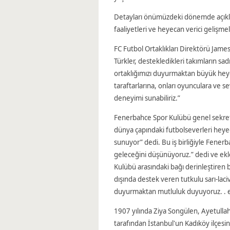
Detayları önümüzdeki dönemde açıkla
faaliyetleri ve heyecan verici gelişmele
FC Futbol Ortaklıkları Direktörü James 
Türkler, destekledikleri takımların sadı
ortaklığımızı duyurmaktan büyük heye
taraftarlarına, onları oyunculara ve s
deneyimi sunabiliriz.”
Fenerbahce Spor Kulübü genel sekrete
dünya çapındaki futbolseverleri heye
sunuyor” dedi. Bu iş birliğiyle Fener
geleceğini düşünüyoruz.” dedi ve ekl
Kulübü arasındaki bağı derinleştiren 
dışında destek veren tutkulu sarı-laciv
duyurmaktan mutluluk duyuyoruz. . 
1907 yılında Ziya Songülen, Ayetulla
tarafından İstanbul'un Kadıköy ilçe