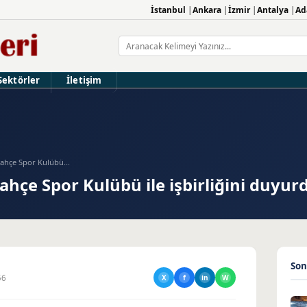
İstanbul
Ankara
İzmir
Antalya
Ad
Sektörler
İletişim
ahçe Spor Kulübü...
hçe Spor Kulübü ile işbirliğini duyur
Son
56
X
f
in
W