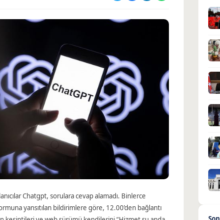
anıcılar Chatgpt, sorulara cevap alamadı. Binlerce
rmuna yansıtılan bildirimlere göre, 12.00’den bağlantı
Son
nın kesintileri ve web sürümü kendilerini “Hizmet şu anda