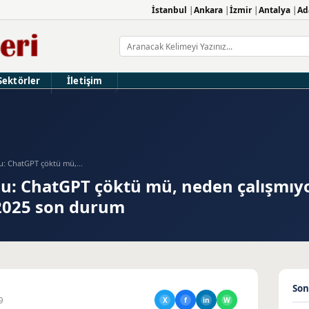
İstanbul
Ankara
İzmir
Antalya
Ad
Sektörler
İletişim
: ChatGPT çöktü mü,...
u: ChatGPT çöktü mü, neden çalışmıy
 2025 son durum
Son
9
X
f
in
W