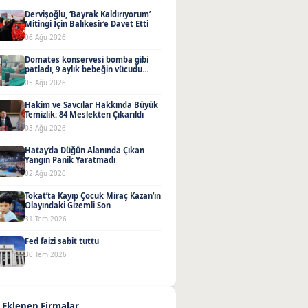
Dervişoğlu, ‘Bayrak Kaldırıyorum’
Mitingi İçin Balıkesir’e Davet Etti
06 Ağu 2026
Domates konservesi bomba gibi
patladı, 9 aylık bebeğin vücudu
yandı
05 Ağu 2026
Hakim ve Savcılar Hakkında Büyük
Temizlik: 84 Meslekten Çıkarıldı
03 Ağu 2026
Hatay’da Düğün Alanında Çıkan
Yangın Panik Yaratmadı
02 Ağu 2026
Tokat’ta Kayıp Çocuk Miraç Kazan’ın
Olayındaki Gizemli Son
31 Tem 2026
Fed faizi sabit tuttu
30 Tem 2026
 Eklenen Firmalar