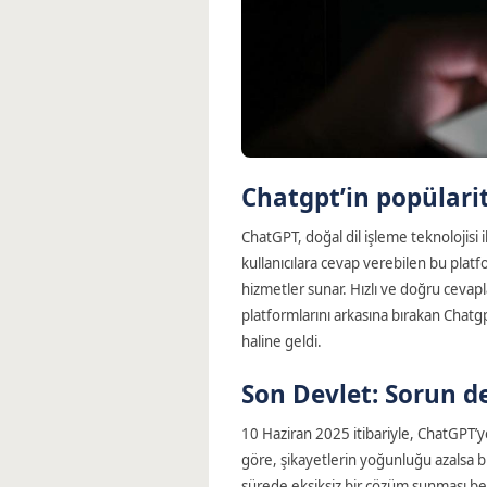
Chatgpt’in popülarite
ChatGPT, doğal dil işleme teknolojisi il
kullanıcılara cevap verebilen bu platf
hizmetler sunar. Hızlı ve doğru cevap
platformlarını arkasına bırakan Chatg
haline geldi.
Son Devlet: Sorun 
10 Haziran 2025 itibariyle, ChatGPT’
göre, şikayetlerin yoğunluğu azalsa bil
sürede eksiksiz bir çözüm sunması bek