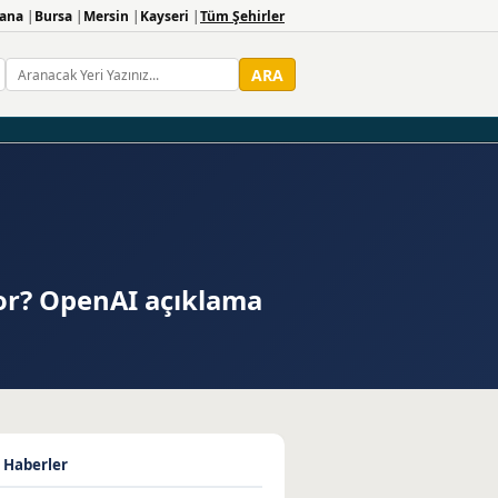
ana
Bursa
Mersin
Kayseri
Tüm Şehirler
ARA
or? OpenAI açıklama
 Haberler