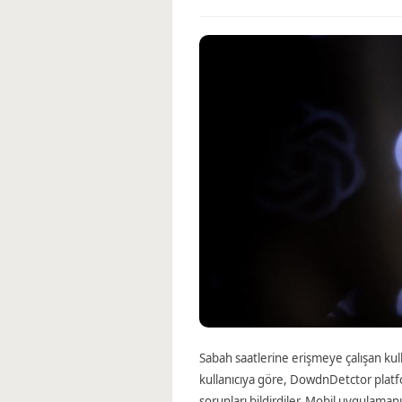
Sabah saatlerine erişmeye çalışan kull
kullanıcıya göre, DowdnDetctor platfo
sorunları bildirdiler. Mobil uygulama