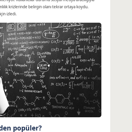
lık krizlerinde belirgin olanı tekrar ortaya koydu.
çin izledi.
den popüler?