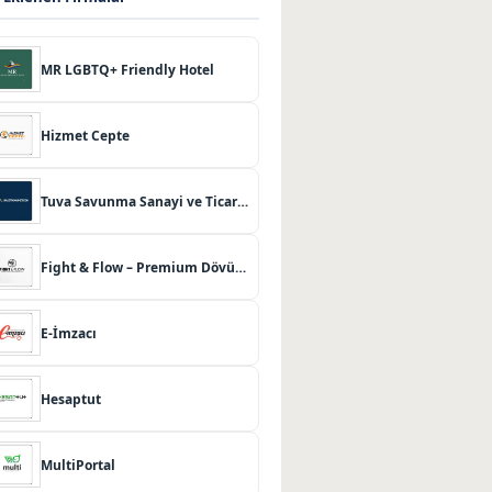
MR LGBTQ+ Friendly Hotel
Hizmet Cepte
Tuva Savunma Sanayi ve Ticaret Limited Şirketi
Fight & Flow – Premium Dövüş Sanatları ve Pilates Merkezi
E-İmzacı
Hesaptut
MultiPortal