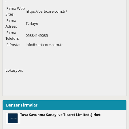
:
Firma Web
https://certicore.com.tr/
Sitesi:
Firma
Türkiye
Adresi:
Firma
05384149035
Telefon:
E-Posta:
info@certicore.com.tr
Lokasyon:
Benzer Firmalar
Tuva Savunma Sanayi ve Ticaret Limited Şirketi