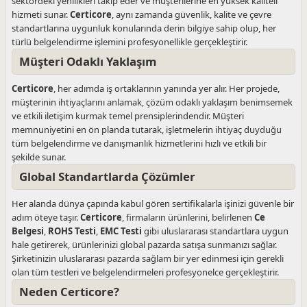
sektördeki yenilikleri takip eder ve müşterilerine en yüksek kaliteli
hizmeti sunar.
Certicore
, aynı zamanda güvenlik, kalite ve çevre
standartlarına uygunluk konularında derin bilgiye sahip olup, her
türlü belgelendirme işlemini profesyonellikle gerçekleştirir.
Müşteri Odaklı Yaklaşım
Certicore
, her adımda iş ortaklarının yanında yer alır. Her projede,
müşterinin ihtiyaçlarını anlamak, çözüm odaklı yaklaşım benimsemek
ve etkili iletişim kurmak temel prensiplerindendir. Müşteri
memnuniyetini en ön planda tutarak, işletmelerin ihtiyaç duyduğu
tüm belgelendirme ve danışmanlık hizmetlerini hızlı ve etkili bir
şekilde sunar.
Global Standartlarda Çözümler
Her alanda dünya çapında kabul gören sertifikalarla işinizi güvenle bir
adım öteye taşır.
Certicore
, firmaların ürünlerini, belirlenen
Ce
Belgesi
,
ROHS Testi
,
EMC Testi
gibi uluslararası standartlara uygun
hale getirerek, ürünlerinizi global pazarda satışa sunmanızı sağlar.
Şirketinizin uluslararası pazarda sağlam bir yer edinmesi için gerekli
olan tüm testleri ve belgelendirmeleri profesyonelce gerçekleştirir.
Neden Certicore?