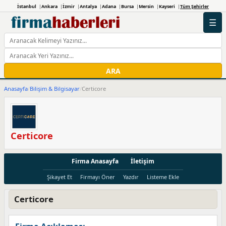
İstanbul
Ankara
İzmir
Antalya
Adana
Bursa
Mersin
Kayseri
Tüm Şehirler
☰
ARA
Anasayfa
/
Bilişim & Bilgisayar
/
Certicore
Certicore
Firma Anasayfa
İletişim
Şikayet Et
Firmayı Öner
Yazdır
Listeme Ekle
Certicore