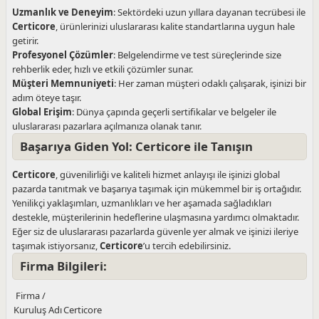
Uzmanlık ve Deneyim
: Sektördeki uzun yıllara dayanan tecrübesi ile
Certicore
, ürünlerinizi uluslararası kalite standartlarına uygun hale
getirir.
Profesyonel Çözümler
: Belgelendirme ve test süreçlerinde size
rehberlik eder, hızlı ve etkili çözümler sunar.
Müşteri Memnuniyeti
: Her zaman müşteri odaklı çalışarak, işinizi bir
adım öteye taşır.
Global Erişim
: Dünya çapında geçerli sertifikalar ve belgeler ile
uluslararası pazarlara açılmanıza olanak tanır.
Başarıya Giden Yol: Certicore ile Tanışın
Certicore
, güvenilirliği ve kaliteli hizmet anlayışı ile işinizi global
pazarda tanıtmak ve başarıya taşımak için mükemmel bir iş ortağıdır.
Yenilikçi yaklaşımları, uzmanlıkları ve her aşamada sağladıkları
destekle, müşterilerinin hedeflerine ulaşmasına yardımcı olmaktadır.
Eğer siz de uluslararası pazarlarda güvenle yer almak ve işinizi ileriye
taşımak istiyorsanız,
Certicore
’u tercih edebilirsiniz.
Firma Bilgileri:
Firma /
Kuruluş Adı
Certicore