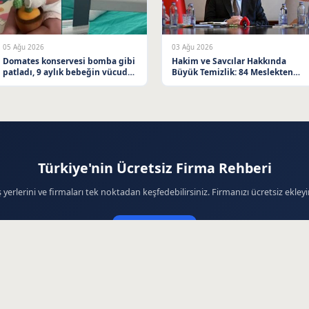
05 Ağu 2026
03 Ağu 2026
Domates konservesi bomba gibi
Hakim ve Savcılar Hakkında
patladı, 9 aylık bebeğin vücudu
Büyük Temizlik: 84 Meslekten
yandı
Çıkarıldı
Türkiye'nin Ücretsiz Firma Rehberi
ş yerlerini ve firmaları tek noktadan keşfedebilirsiniz. Firmanızı ücretsiz ekleyi
Firma Ekle
© 2026 Firma Haberleri - Ücretsiz Firma Rehberi. Tüm hakları saklıdır.