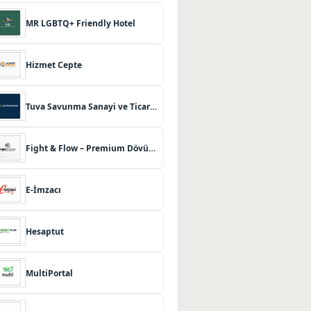
MR LGBTQ+ Friendly Hotel
Hizmet Cepte
Tuva Savunma Sanayi ve Ticaret Limited Şirketi
Fight & Flow – Premium Dövüş Sanatları ve Pilates Merkezi
E-İmzacı
Hesaptut
MultiPortal