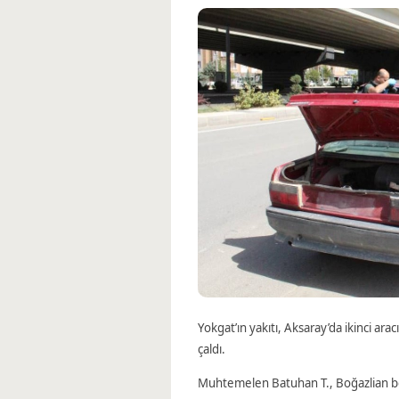
Yokgat’ın yakıtı, Aksaray’da ikinci ara
çaldı.
Muhtemelen Batuhan T., Boğazlian bö