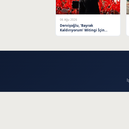
06 Ağu 2026
Dervişoğlu, ‘Bayrak
Kaldırıyorum’ Mitingi İçin
Balıkesir’e Davet Etti
İ