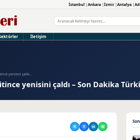
İstanbul
Ankara
İzmir
Antalya
Ad
Sektörler
İletişim
tince yenisini çaldı...
bitince yenisini çaldı – Son Dakika Türk
Son
X
f
in
W