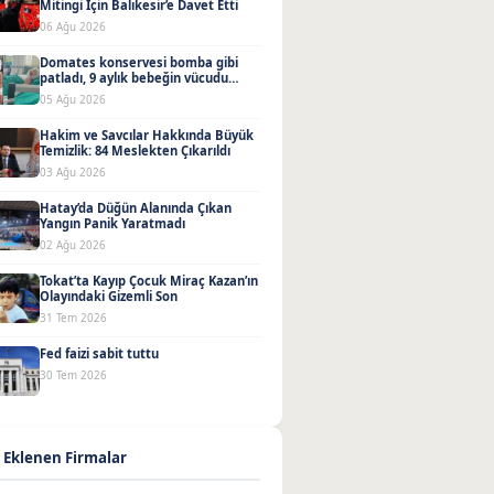
Mitingi İçin Balıkesir’e Davet Etti
06 Ağu 2026
Domates konservesi bomba gibi
patladı, 9 aylık bebeğin vücudu
yandı
05 Ağu 2026
Hakim ve Savcılar Hakkında Büyük
Temizlik: 84 Meslekten Çıkarıldı
03 Ağu 2026
Hatay’da Düğün Alanında Çıkan
Yangın Panik Yaratmadı
02 Ağu 2026
Tokat’ta Kayıp Çocuk Miraç Kazan’ın
Olayındaki Gizemli Son
31 Tem 2026
Fed faizi sabit tuttu
30 Tem 2026
 Eklenen Firmalar