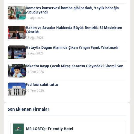
Domates konservesi bomba gibi patladı, 9 aylık bebeğin
vücudu yandı
05 Ağu 2026
Hakim ve Savcılar Hakkında Büyük Temizlik: 84 Meslekten
Çıkarıldı
03 Ağu 2026
Hatay’da Düğün Alanında Çıkan Yangın Panik Yaratmadı
02 Ağu 2026
Tokat’ta Kayıp Çocuk Miraç Kazan’ın Olayındaki Gizemli Son
31 Tem 2026
Fed faizi sabit tuttu
30 Tem 2026
Son Eklenen Firmalar
MR LGBTQ+ Friendly Hotel