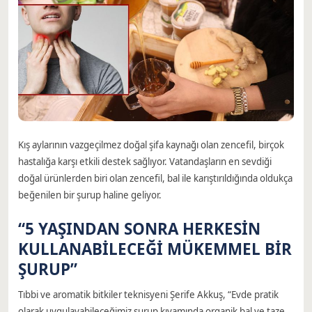
Kış aylarının vazgeçilmez doğal şifa kaynağı olan zencefil, birçok
hastalığa karşı etkili destek sağlıyor. Vatandaşların en sevdiği
doğal ürünlerden biri olan zencefil, bal ile karıştırıldığında oldukça
beğenilen bir şurup haline geliyor.
“5 YAŞINDAN SONRA HERKESİN
KULLANABİLECEĞİ MÜKEMMEL BİR
ŞURUP”
Tıbbi ve aromatik bitkiler teknisyeni Şerife Akkuş, “Evde pratik
olarak uygulayabileceğimiz şurup kıvamında organik bal ve taze