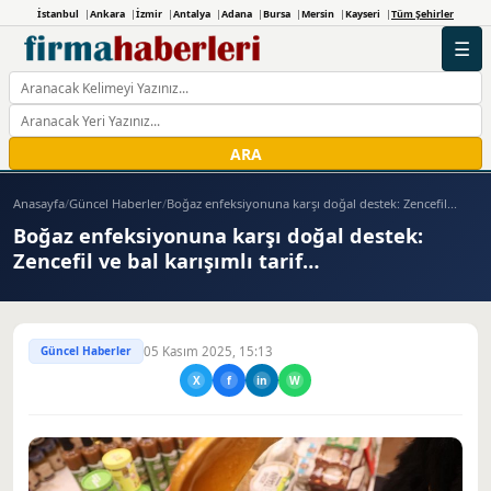
İstanbul
Ankara
İzmir
Antalya
Adana
Bursa
Mersin
Kayseri
Tüm Şehirler
☰
ARA
Anasayfa
/
Güncel Haberler
/
Boğaz enfeksiyonuna karşı doğal destek: Zencefil...
Boğaz enfeksiyonuna karşı doğal destek:
Zencefil ve bal karışımlı tarif…
Güncel Haberler
05 Kasım 2025, 15:13
X
f
in
W