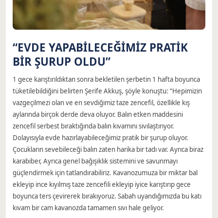
“EVDE YAPABİLECEĞİMİZ PRATİK
BİR ŞURUP OLDU”
1 gece karıştırıldıktan sonra bekletilen şerbetin 1 hafta boyunca
tüketilebildiğini belirten Şerife Akkuş, şöyle konuştu: “Hepimizin
vazgeçilmezi olan ve en sevdiğimiz taze zencefil, özellikle kış
aylarında birçok derde deva oluyor. Balın etken maddesini
zencefil serbest bıraktığında balın kıvamını sıvılaştırıyor.
Dolayısıyla evde hazırlayabileceğimiz pratik bir şurup oluyor.
Çocukların sevebileceği balın zaten harika bir tadı var. Ayrıca biraz
karabiber, Ayrıca genel bağışıklık sistemini ve savunmayı
güçlendirmek için tatlandırabiliriz. Kavanozumuza bir miktar bal
ekleyip ince kıyılmış taze zencefili ekleyip iyice karıştırıp gece
boyunca ters çevirerek bırakıyoruz. Sabah uyandığımızda bu katı
kıvam bir cam kavanozda tamamen sıvı hale geliyor.