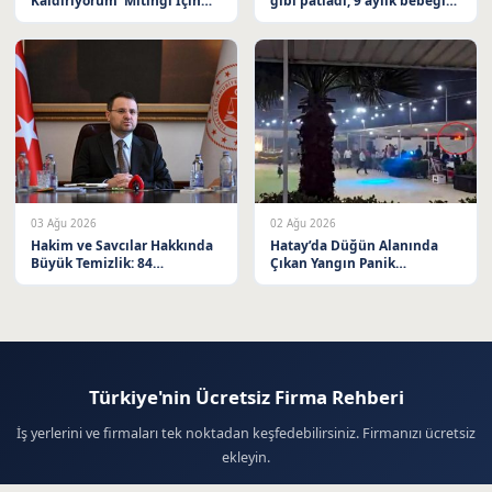
Kaldırıyorum’ Mitingi İçin
gibi patladı, 9 aylık bebeğin
Balıkesir’e Davet Etti
vücudu yandı
03 Ağu 2026
02 Ağu 2026
Hakim ve Savcılar Hakkında
Hatay’da Düğün Alanında
Büyük Temizlik: 84
Çıkan Yangın Panik
Meslekten Çıkarıldı
Yaratmadı
Türkiye'nin Ücretsiz Firma Rehberi
İş yerlerini ve firmaları tek noktadan keşfedebilirsiniz. Firmanızı ücretsiz
ekleyin.