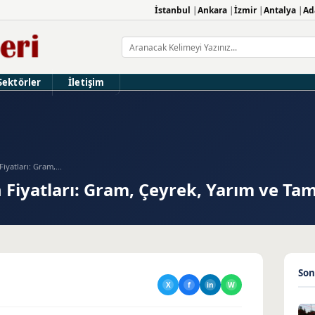
İstanbul
Ankara
İzmir
Antalya
Ad
Sektörler
İletişim
Fiyatları: Gram,...
n Fiyatları: Gram, Çeyrek, Yarım ve Ta
Son
X
f
in
W