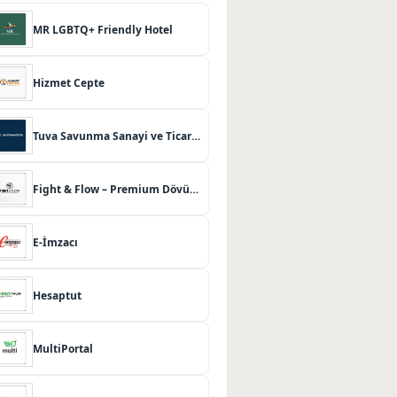
MR LGBTQ+ Friendly Hotel
Hizmet Cepte
Tuva Savunma Sanayi ve Ticaret Limited Şirketi
Fight & Flow – Premium Dövüş Sanatları ve Pilates Merkezi
E-İmzacı
Hesaptut
MultiPortal