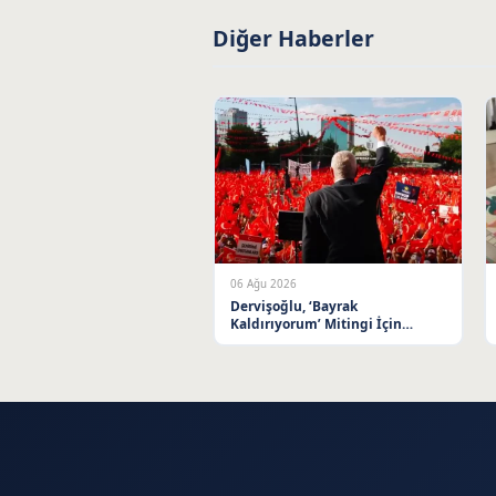
Diğer Haberler
06 Ağu 2026
Dervişoğlu, ‘Bayrak
Kaldırıyorum’ Mitingi İçin
Balıkesir’e Davet Etti