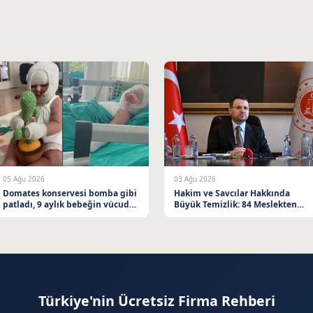
05 Ağu 2026
03 Ağu 2026
Domates konservesi bomba gibi
Hakim ve Savcılar Hakkında
patladı, 9 aylık bebeğin vücudu
Büyük Temizlik: 84 Meslekten
yandı
Çıkarıldı
Türkiye'nin Ücretsiz Firma Rehberi