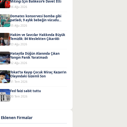
Mitingi İçin Balıkesir’e Davet Etti
06 Ağu 2026
Domates konservesi bomba gibi
patladı, 9 aylık bebeğin vücudu
yandı
05 Ağu 2026
Hakim ve Savcılar Hakkında Büyük
Temizlik: 84 Meslekten Çıkarıldı
03 Ağu 2026
Hatay’da Düğün Alanında Çıkan
Yangın Panik Yaratmadı
02 Ağu 2026
Tokat’ta Kayıp Çocuk Miraç Kazan’ın
Olayındaki Gizemli Son
31 Tem 2026
Fed faizi sabit tuttu
30 Tem 2026
 Eklenen Firmalar